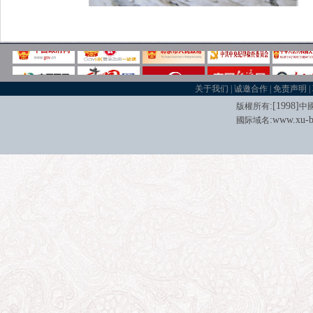
关于我们
|
诚邀合作
|
免责声明
|
:[
1998
]
版權所有
中
:
www.xu-b
國际域名