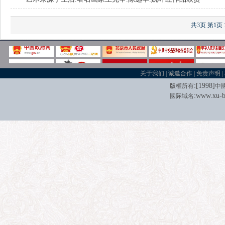
共3页
第1页
关于我们
|
诚邀合作
|
免责声明
|
:[
1998
]
版權所有
中
:
www.xu-b
國际域名