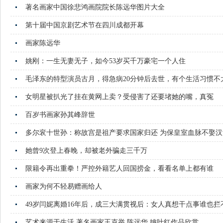
著名画家中国徐悲鸿画院院长陈远华图片大全
第十届中国京剧艺术节在四川成都开幕
画家陈远华
姚刚：一生无妻无子，如今53岁买千万豪宅一个人住
毛泽东的特型演员古月，得急病20分钟后去世，有个生活习惯不
女明星被扒光了挂在黄网上卖？受侵害了还要堵她的嘴，真冤
百岁书画家孙其峰辞世
多尔衮十世孙：称故宫是祖产要求国家归还 为保皇室血脉不娶汉
她曾9次登上春晚，却被老外骗走三千万
限籍令再出重拳！严控外籍艺人回国捞金，看看名单上都有谁
画家为何不轻易赠画给人
49岁闫妮离婚16年后，成三大满贯视后：女人真想干点事谁也拦
艺术来源于生活.著名画家王克举.陈远华.姚叶红作品欣赏