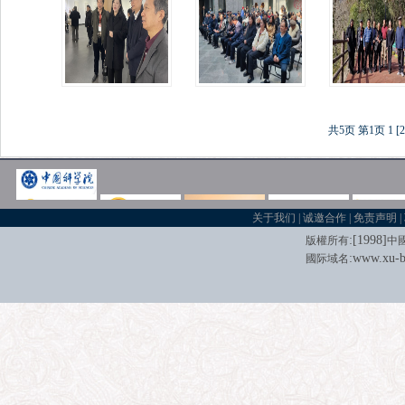
共5页
第1页
1
[2
关于我们
|
诚邀合作
|
免责声明
|
:[
1998
]
版權所有
中
:
www.xu-b
國际域名