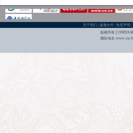
关于我们
|
诚邀合作
|
免责声明
|
:[
1998
]
版權所有
中
:
www.xu-b
國际域名