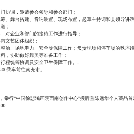
部门协调，邀请参会领导和参会部门；
统筹、舞台搭建、音响装置、现场布置，起草主持词和县领导讲
报道；
宴，对企业和部门的接待工作进行指导；
县内文艺团体组织；
生整治、场地电力、安全等保障工作；负责现场和停车场的秩序
材料，协助做好舞美等准备工作；
行程统筹协调及安全卫生保障工作。-
:00乘车前往南充市。
市，举行“中国徐悲鸿画院西南创作中心”授牌暨陈远华个人藏品首
00