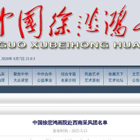
2026年
8月7日 21:6:5
风采
聚焦中华
中外合作
综合专题
民族艺术
收藏天下
文艺
地理
大众讲堂
公益事业
名家介绍
艺术原创
艺术论坛
公告
中国徐悲鸿画院赴西南采风团名单
发布时间：2025-3-15