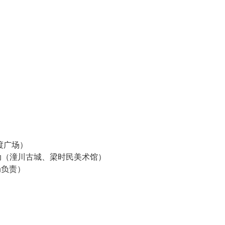
司
州渡广场）
交流活动（潼川古城、梁时民美术馆）
局负责）