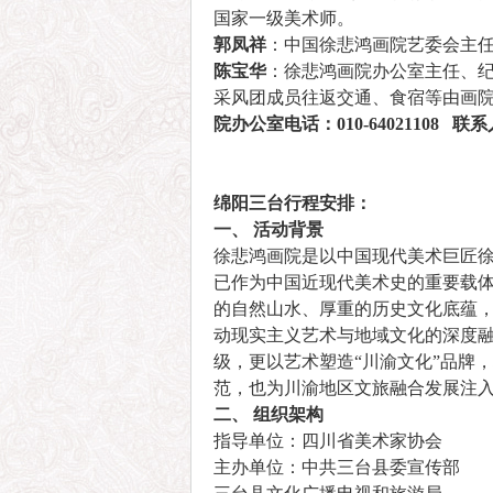
国家一级美术师。
郭凤祥
：中国徐悲鸿画院艺委会主
陈宝华
：徐悲鸿画院办公室主任、
采风团成员往返交通、食宿等由画
院办公室电话：010-64021108 联系
绵阳三台行程安排：
一、 活动背景
徐悲鸿画院是以中国现代美术巨匠徐
已作为中国近现代美术史的重要载
的自然山水、厚重的历史文化底蕴，
动现实主义艺术与地域文化的深度
级，更以艺术塑造“川渝文化”品牌
范，也为川渝地区文旅融合发展注
二、 组织架构
指导单位：四川省美术家协会
主办单位：中共三台县委宣传部