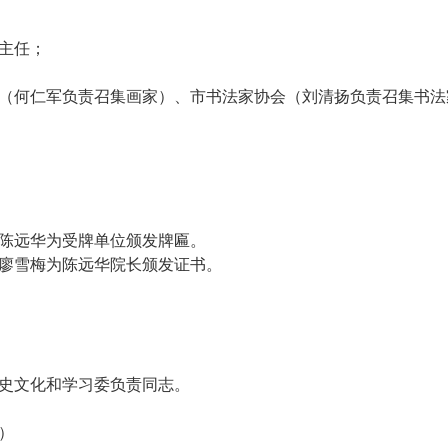
副主任；
会（何仁军负责召集画家）、市书法家协会（刘清扬负责召集书
长陈远华为受牌单位颁发牌匾。
长廖雪梅为陈远华院长颁发证书。
文史文化和学习委负责同志。
）