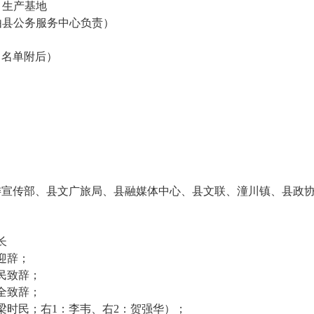
遗）生产基地
店，由县公务服务中心负责）
（名单附后）
委宣传部、县文广旅局、县融媒体中心、县文联、潼川镇、县政
长
迎辞；
民致辞；
全致辞；
梁时民；右1：李韦、右2：贺强华）；