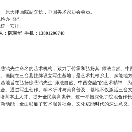
任，原天津画院副院长，中国美术家协会会员。
纪检办书记。
院统一安排。
人：陈宝华 手机：13801296748
悲鸿先生命名的艺术机构，致力于传承和弘扬其“师法自然、中
体。画院在三台县挂牌设立写生基地，是艺术扎根乡土、赋能地
基地旨在弘扬徐悲鸿先生“师法自然、中西交融”的艺术精神，
融合。通过写生创作、学术研讨与美育普及，基地不仅激活三台
，培育本土人才、提升全民美育素养。这一举措深化了院地合作
入新动能，全面彰显了艺术服务社会、文化赋能时代的深远意义