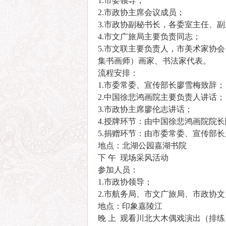
1.市委领导；
2.市政协主席会议成员；
3.市政协副秘书长，各委室主任、
4.市文广旅局主要负责同志；
5.市文联主要负责人，市美术家协
集书画师）画家、书法家代表。
流程安排：
1.市委常委、宣传部长廖雪梅致辞；
2.中国徐悲鸿画院主要负责人讲话；
3.市政协主席廖伦志讲话；
4.授牌环节：由中国徐悲鸿画院院
5.捐赠环节：由市委常委、宣传部
地点：北湖公园嘉湖书院
下 午 现场采风活动
参加人员：
1.市政协领导；
2.市航务局、市文广旅局、市政协
地点：印象嘉陵江
晚 上 观看川北大木偶戏演出（排练