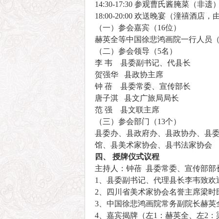
14:30-17:30 参观曹氏酱腌菜（非
18:00-20:00 欢送晚宴（潼禧酒
（一）参会嘉宾（16位）​
赫英全等中国徐悲鸿画院一行人员
（二）参会领导（5名）
李 韦 县委副书记、代县长
贺强华 县政协主席
钟 蓓 县委常委、宣传部长
唐子淇 县文广旅局局长
范 强 县文联主席
（三）参会部门（13个）
县委办、县政府办、县政协办、县
馆、县美术家协会、县书法家协会
四、 授牌仪式议程
主持人：钟蓓 县委常委、宣传部部
1、县委副书记、代理县长李韦致欢
2、四川省美术家协会名誉主席梁时
3、中国徐悲鸿画院常务副院长赫英
4、嘉宾揭牌（左1：赫英全、左2：