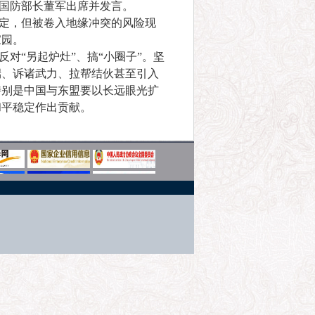
，国防部长董军出席并发言。
定，但被卷入地缘冲突的风险现
家园。
对“另起炉灶”、搞“小圈子”。坚
端、诉诸武力、拉帮结伙甚至引入
特别是中国与东盟要以长远眼光扩
和平稳定作出贡献。