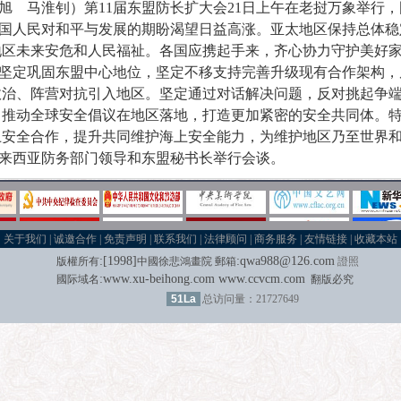
赵旭 马淮钊）第11届东盟防长扩大会21日上午在老挝万象举行
国人民对和平与发展的期盼渴望日益高涨。亚太地区保持总体稳
地区未来安危和人民福祉。各国应携起手来，齐心协力守护美好
坚定巩固东盟中心地位，坚定不移支持完善升级现有合作架构，反
政治、阵营对抗引入地区。坚定通过对话解决问题，反对挑起争
，推动全球安全倡议在地区落地，打造更加紧密的安全共同体。
上安全合作，提升共同维护海上安全能力，为维护地区乃至世界
来西亚防务部门领导和东盟秘书长举行会谈。
关于我们
|
诚邀合作
|
免责声明
|
联系我们
|
法律顾问
|
商务服务
|
友情链接
|
收藏本站
:[
1998
]
:
qwa988@126.com
版權所有
中國徐悲鴻畫院
郵箱
證照
:
www.xu-beihong.com
www.ccvcm.com
國际域名
翻版必究
51La
总访问量：21727649