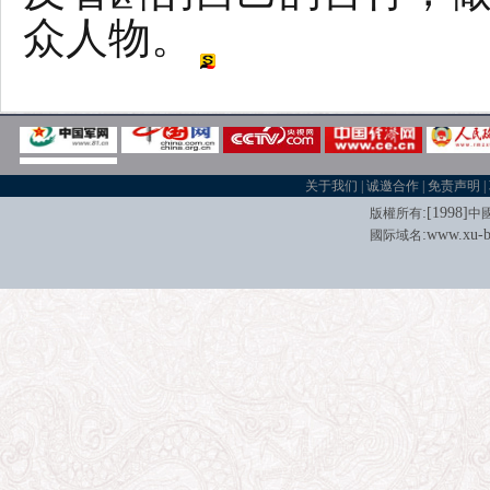
众人物。
关于我们
|
诚邀合作
|
免责声明
|
:[
1998
]
版權所有
中
:
www.xu-b
國际域名