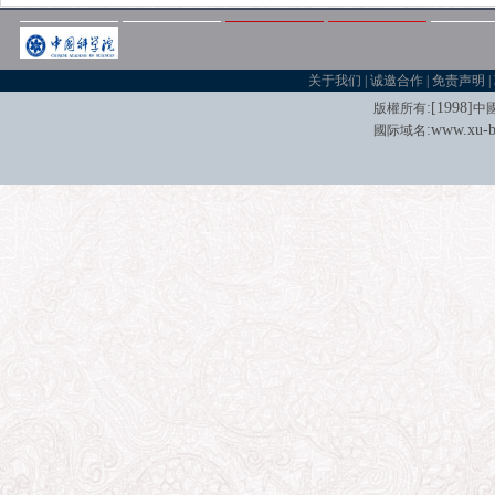
关于我们
|
诚邀合作
|
免责声明
|
:[
1998
]
版權所有
中
:
www.xu-b
國际域名