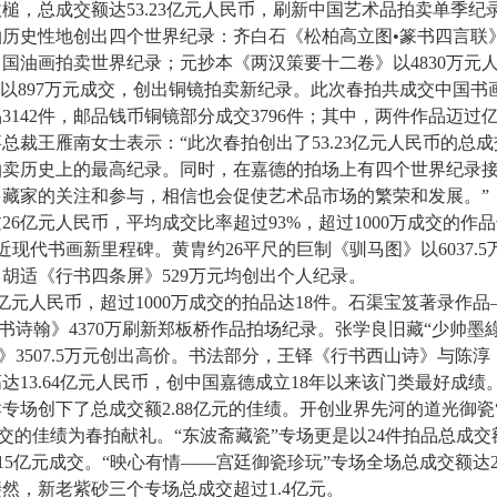
，总成交额达53.23亿元人民币，刷新中国艺术品拍卖单季纪
性地创出四个世界纪录：齐白石《松柏高立图•篆书四言联》4
中国油画拍卖世界纪录；元抄本《两汉策要十二卷》以4830万
价以897万元成交，创出铜镜拍卖新纪录。此次春拍共成交中国
142件，邮品钱币铜镜部分成交3796件；其中，两件作品迈过
王雁南女士表示：“此次春拍创出了53.23亿元人民币的总成交
拍卖历史上的最高纪录。同时，在嘉德的拍场上有四个世界纪录
藏家的关注和参与，相信也会促使艺术品市场的繁荣和发展。”
亿元人民币，平均成交比率超过93%，超过1000万成交的作品
创立近现代书画新里程碑。黄胄约26平尺的巨制《驯马图》以6037
、胡适《行书四条屏》529万元均创出个人纪录。
人民币，超过1000万成交的拍品达18件。石渠宝笈著录作品
《行书诗翰》4370万刷新郑板桥作品拍场纪录。张学良旧藏“少帅墨
》3507.5万元创出高价。书法部分，王铎《行书西山诗》与陈淳《
3.64亿元人民币，创中国嘉德成立18年以来该门类最好成绩。
专场创下了总成交额2.88亿元的佳绩。开创业界先河的道光御瓷
00%成交的佳绩为春拍献礼。“东波斋藏瓷”专场更是以24件拍品总成
.15亿元成交。“映心有情——宫廷御瓷珍玩”专场全场总成交额达
然，新老紫砂三个专场总成交超过1.4亿元。