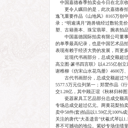
中国嘉德春季拍卖会今日在北京收槌
更令人瞩目的是，此次嘉德春拍历史
逸飞重要作品《山地风》8165万创
录；“明逾满月”跑兽镜经过数轮竞
塑、古籍善本、珠宝翡翠、腕表拍品3
中国嘉德国际拍卖有限公司董事总裁
的单季最高纪录，也是中国艺术品
表现有赖于经济大势的发展，而更多
近现代书画部分，总成交额超过26
高立图·篆书四言联》以4.255亿
谢稚柳《仿宋山水花鸟册》4600万
古代书画部分，总成交额超过7亿元
5577.5万元位列第一；郑夑作品
交1.28亿，其中顾正谊《秋林归棹图
瓷器家具工艺品部分总成交额高达1
专场总成交超过亿元。两黄花梨拍卖
卖中58件(套)拍品以1.59亿元1
关注的唐代“大圣遗音”伏羲式琴以1
界不可撼动的地位。紫砂专场佳绩斐