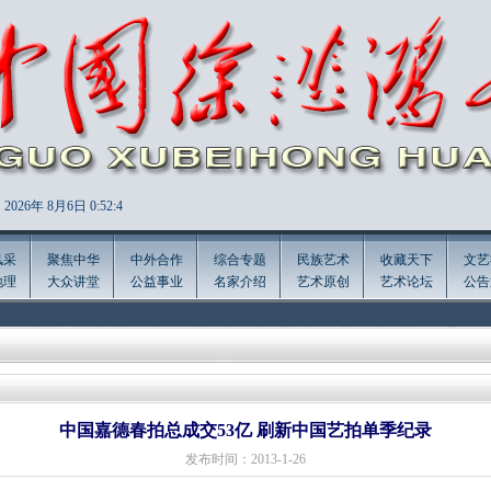
2026年
8月6日 0:52:5
风采
聚焦中华
中外合作
综合专题
民族艺术
收藏天下
文艺
地理
大众讲堂
公益事业
名家介绍
艺术原创
艺术论坛
公告
中国嘉德春拍总成交53亿 刷新中国艺拍单季纪录
发布时间：2013-1-26